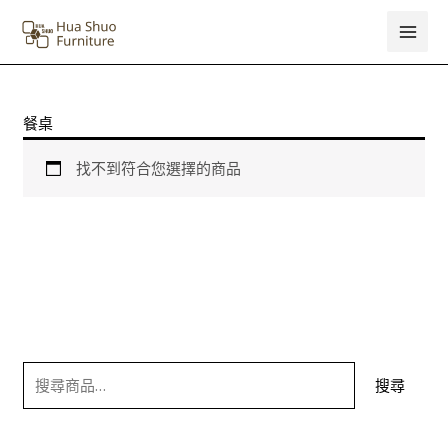
跳
搜
Main
至
尋
Men
主
關
要
鍵
內
餐桌
字
容
:
找不到符合您選擇的商品
搜尋