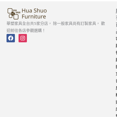
華塑家具全台共5家分店， 除一般家具尚有訂製家具， 歡
迎前往各店參觀選購！
F
I
a
n
c
s
e
t
b
a
o
g
o
r
k
a
m