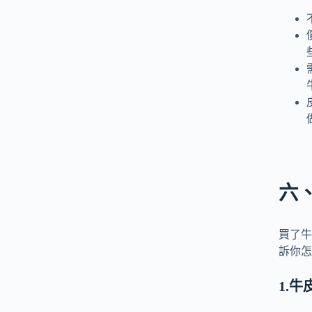
六
買了牛
訴你怎
1.
牛