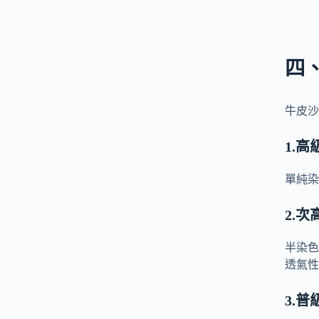
四
牛皮沙
1.
高
單純染
2.
次
半染色
透氣性
3.