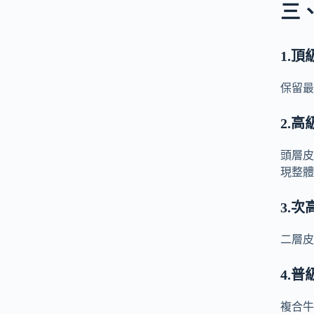
三
1.
保留最
2.
頭層皮
現整體
3.
次
二層皮
4.
普
複合牛