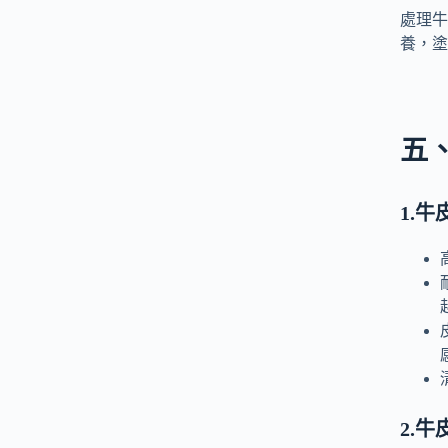
處理牛
養，塗
五
1.
牛
2.