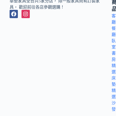
華塑家具全台共5家分店， 除一般家具尚有訂製家
具， 歡迎前往各店參觀選購！
客
廳
餐
廳
臥
室
書
房
精
選
床
墊
精
選
沙
發