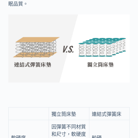
眠品質。
獨立筒床墊
連結式彈簧床
因彈簧不同材質
和尺寸，軟硬度
軟硬度
較硬