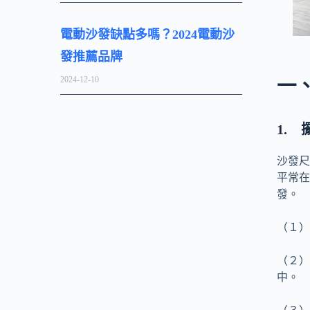
電動沙發缺點多嗎？2024電動沙
發推薦品牌
2024-12-10
一
1.
沙發尺
平常在
發。
（１）
（２）
中。