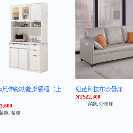
4尺伸縮功能桌餐櫃（上
紐菈科技布沙發床
NT$
22,300
）
客廳
,
沙發床
3,600
餐廳
,
餐櫃