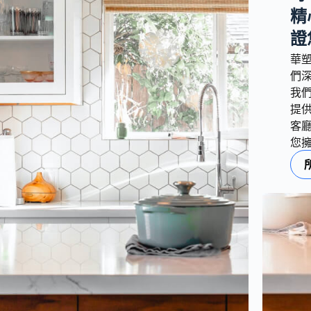
精
證
華
們
我
提
客
您