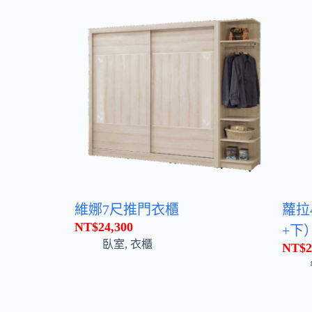
維娜7尺推門衣櫃
蘿拉
NT$
24,300
+下
臥室
,
衣櫃
NT$
2