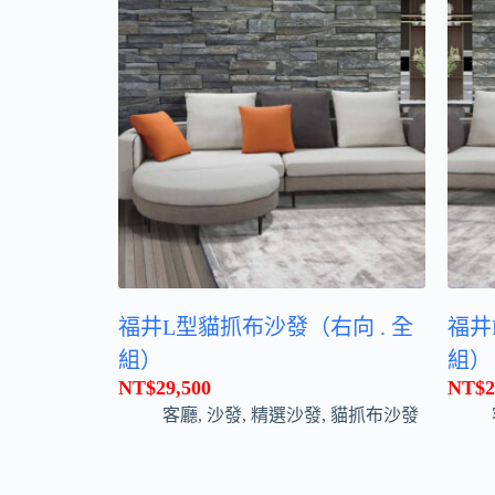
福井L型貓抓布沙發（右向 . 全
福井
組）
組）
NT$
29,500
NT$
2
客廳
,
沙發
,
精選沙發
,
貓抓布沙發