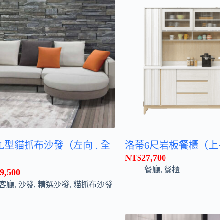
L型貓抓布沙發（左向 . 全
洛蒂6尺岩板餐櫃（上
NT$
27,700
餐廳
,
餐櫃
9,500
客廳
,
沙發
,
精選沙發
,
貓抓布沙發