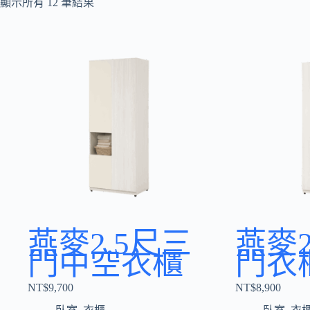
顯示所有 12 筆結果
燕麥2.5尺三
燕麥2
門中空衣櫃
門衣
NT$
9,700
NT$
8,900