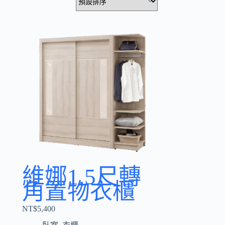
維娜1.5尺轉
角置物衣櫃
NT$
5,400