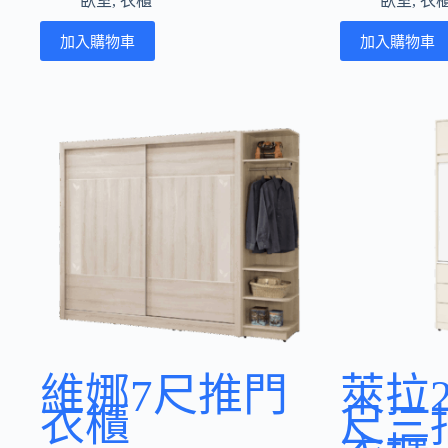
臥室
,
衣櫃
臥室
,
衣
加入購物車
加入購物車
維娜7尺推門
萊拉2.
衣櫃
尺三