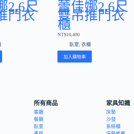
2.6尺
蕾佳娜2.6尺
推門衣
雙吊推門衣
櫃
NT$
10,400
櫃
臥室
,
衣櫃
加入購物車
所有商品
家具知識
客廳
床墊
餐廳
沙發
臥室
系統櫃
書房
床墊推薦