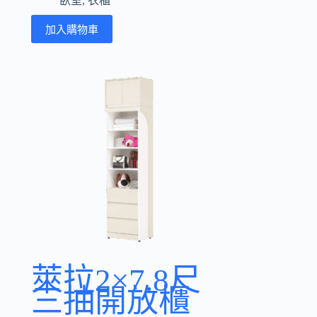
臥室
,
衣櫃
加入購物車
萊拉2×7.8尺
三抽開放櫃