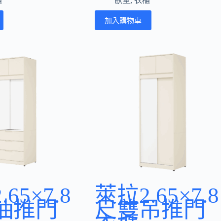
櫃
臥室
,
衣櫃
加入購物車
65×7.8
萊拉2.65×7.8
抽推門
尺雙吊推門