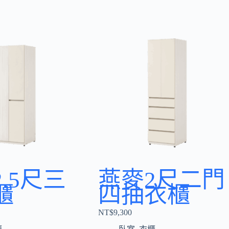
.5尺三
燕麥2尺二門
櫃
四抽衣櫃
NT$
9,300