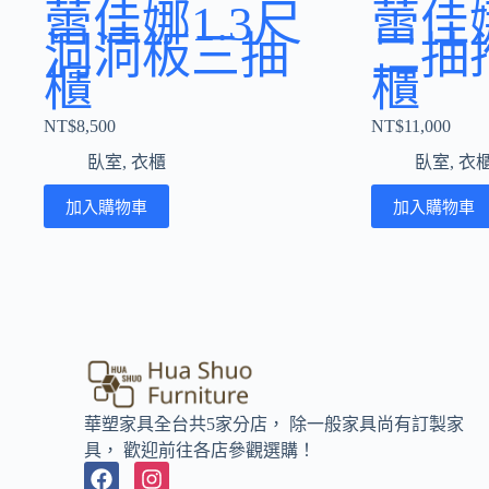
蕾佳娜1.3尺
蕾佳娜
洞洞板三抽
二抽
櫃
櫃
NT$
8,500
NT$
11,000
臥室
,
衣櫃
臥室
,
衣
加入購物車
加入購物車
華塑家具全台共5家分店， 除一般家具尚有訂製家
具， 歡迎前往各店參觀選購！