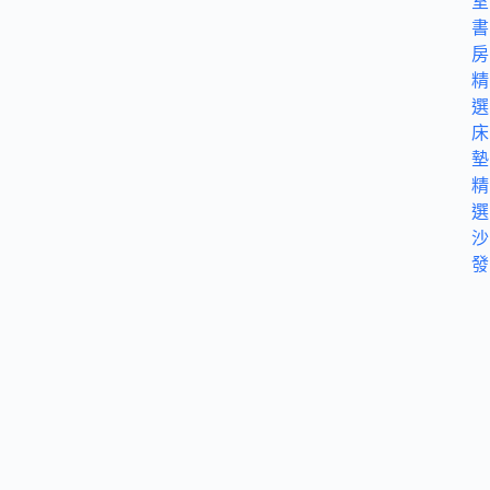
室
書
房
精
選
床
墊
精
選
沙
發