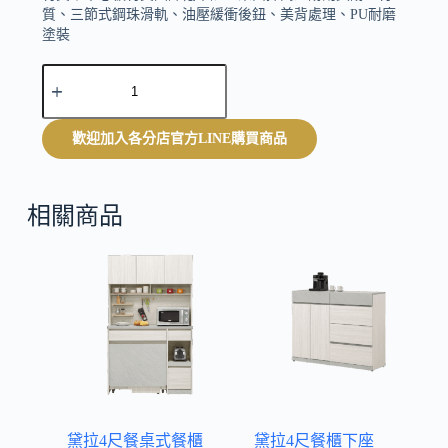
質、三節式鋼珠滑軌、油壓緩衝後鈕、美背處理、PU耐磨
塗裝
A
附1片活動隔板
l
t
e
歡迎加入各分店官方LINE購買商品
r
n
a
t
相關商品
i
v
e
:
黛拉4尺餐桌式餐櫃
黛拉4尺餐櫃下座