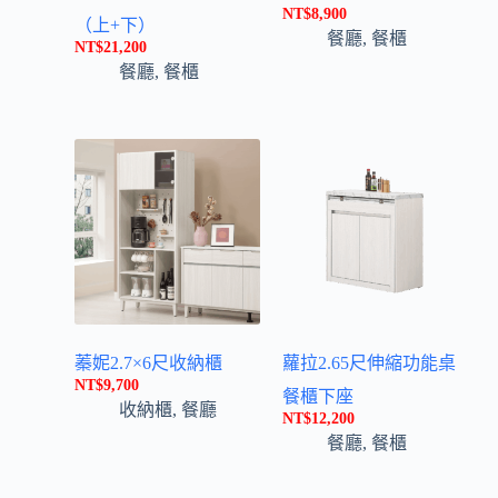
NT$
8,900
（上+下）
餐廳
,
餐櫃
NT$
21,200
餐廳
,
餐櫃
蓁妮2.7×6尺收納櫃
蘿拉2.65尺伸縮功能桌
NT$
9,700
餐櫃下座
收納櫃
,
餐廳
NT$
12,200
餐廳
,
餐櫃