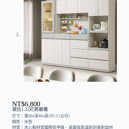
NT$
6,800
黛拉1.32尺高餐櫃
尺寸｜
寬60x深40x高195.5 (公分)
顏色｜
米色
材質｜
木心板材質國際低甲醛、桌面採高溫耐刮美耐皿材