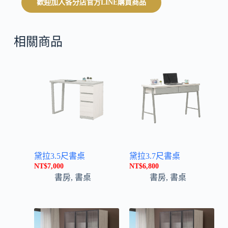
歡迎加入各分店官方LINE購買商品
r
n
a
t
相關商品
i
v
e
:
黛拉3.5尺書桌
黛拉3.7尺書桌
NT$
7,000
NT$
6,800
書房
,
書桌
書房
,
書桌