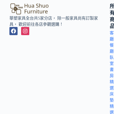
華塑家具全台共5家分店， 除一般家具尚有訂製家
具， 歡迎前往各店參觀選購！
客
廳
餐
廳
臥
室
書
房
精
選
床
墊
精
選