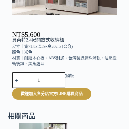
NT$
5,600
貝芮特2.4尺開放式收納櫃
尺寸｜
寬71.8x深39x高202.5 (公分)
顏色｜
米色
材質｜
耐磨木心板、ABS封邊、台灣製造鋼珠滑軌、油壓緩
衝後鈕、美背處理
A
附3片活動隔板 . 1片固定隔板
l
t
e
歡迎加入各分店官方LINE購買商品
r
n
a
t
相關商品
i
v
e