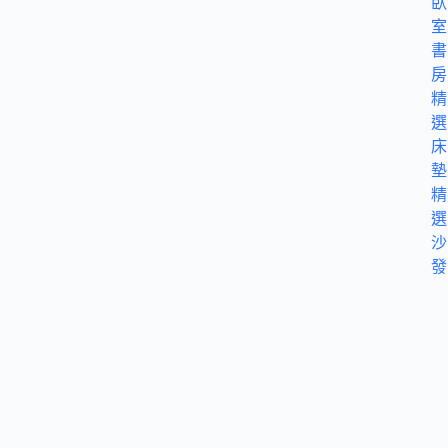
臥
室
書
房
精
選
床
墊
精
選
沙
發