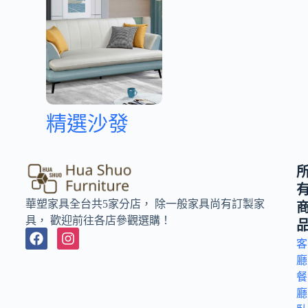
精選沙發
華塑家具全台共5家分店， 除一般家具尚有訂製家
具， 歡迎前往各店參觀選購！
客
廳
餐
廳