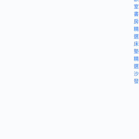
室
書
房
精
選
床
墊
精
選
沙
發