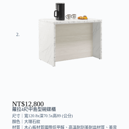
NT$
12,800
蘿拉4尺中島型碗碟櫃
尺寸｜
寬120.8x深70.5x高89 (公分)
顏色｜
大理石紋
材質｜
木心板材質國際低甲醛、高溫耐刮美耐皿材質、美背