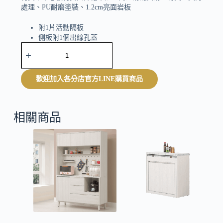
處理、PU耐磨塗裝、1.2cm亮面岩板
附1片活動隔板
側板附1個出線孔蓋
A
仿大理石紋美耐皿桌面
l
t
e
歡迎加入各分店官方LINE購買商品
r
n
a
t
相關商品
i
v
e
: