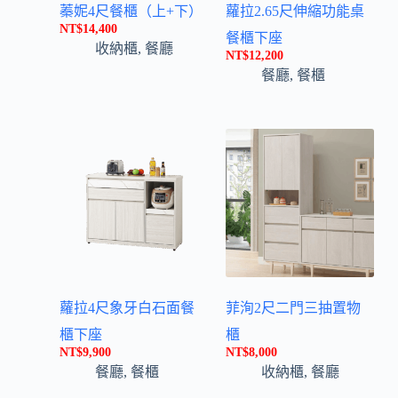
蓁妮4尺餐櫃（上+下）
蘿拉2.65尺伸縮功能桌
NT$
14,400
餐櫃下座
收納櫃
,
餐廳
NT$
12,200
餐廳
,
餐櫃
蘿拉4尺象牙白石面餐
菲洵2尺二門三抽置物
櫃下座
櫃
NT$
9,900
NT$
8,000
餐廳
,
餐櫃
收納櫃
,
餐廳