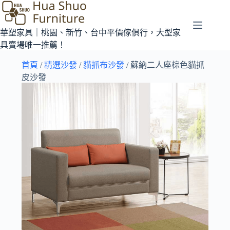
華塑家具｜桃園、新竹、台中平價傢俱行，大型家
具賣場唯一推薦！
首頁
/
精選沙發
/
貓抓布沙發
/ 蘇納二人座棕色貓抓
皮沙發