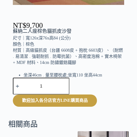
NT$
9,700
蘇納二人座棕色貓抓皮沙發
尺寸｜
寬126x深76x高84 (公分)
顏色｜
棕色
材質｜
高級貓抓皮（台疆 6608皮 + 抱枕 6603皮）、（耐燃
. 易清潔 . 強韌耐抓 . 防霉抗菌）、高密度泡棉 + 實木椅架
+ MDF 材料、14cm 防鏽鍍鉻鐵腳
坐深46cm . 量至腰枕處;坐寬110 坐高44cm
A
附腰枕x2
l
t
e
歡迎加入各分店官方LINE購買商品
r
n
a
t
相關商品
i
v
e