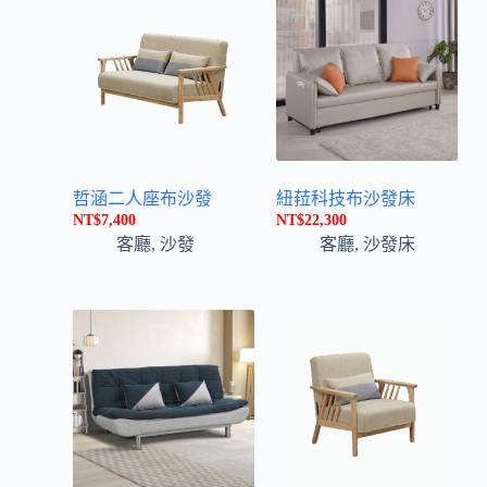
:
哲涵二人座布沙發
紐菈科技布沙發床
NT$
7,400
NT$
22,300
客廳
,
沙發
客廳
,
沙發床