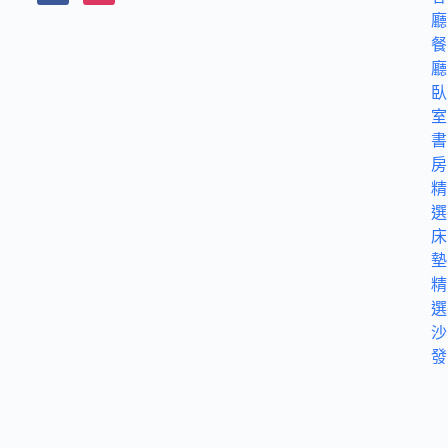
廳
餐
廳
臥
室
書
房
精
選
床
墊
精
選
沙
發