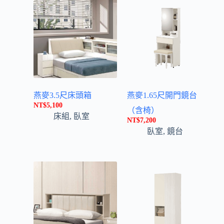
e
:
燕麥3.5尺床頭箱
燕麥1.65尺開門鏡台
NT$
5,100
（含椅）
床組
,
臥室
NT$
7,200
臥室
,
鏡台