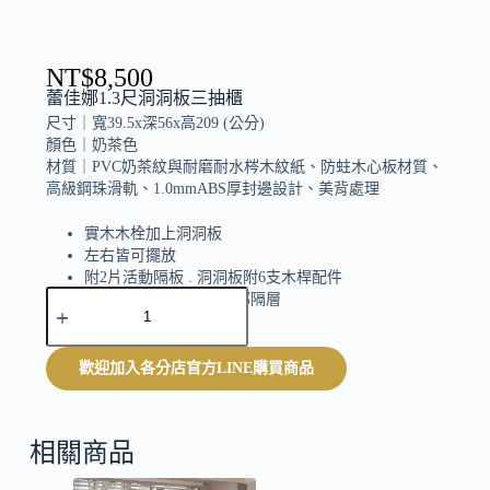
NT$
8,500
蕾佳娜1.3尺洞洞板三抽櫃
尺寸｜
寬39.5x深56x高209 (公分)
顏色｜
奶茶色
材質｜
PVC奶茶紋與耐磨耐水梣木紋紙、防蛀木心板材質、
高級鋼珠滑軌、1.0mmABS厚封邊設計、美背處理
實木木栓加上洞洞板
左右皆可擺放
附2片活動隔板 . 洞洞板附6支木桿配件
A
可依個人需求 . 變化內部隔層
l
t
e
歡迎加入各分店官方LINE購買商品
r
n
a
t
相關商品
i
v