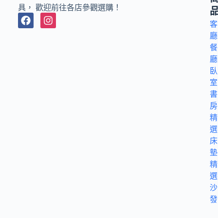
具， 歡迎前往各店參觀選購！
客
廳
餐
廳
臥
室
書
房
精
選
床
墊
精
選
沙
發