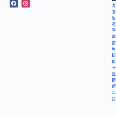
客
廳
餐
廳
臥
室
書
房
精
選
床
墊
精
選
沙
發