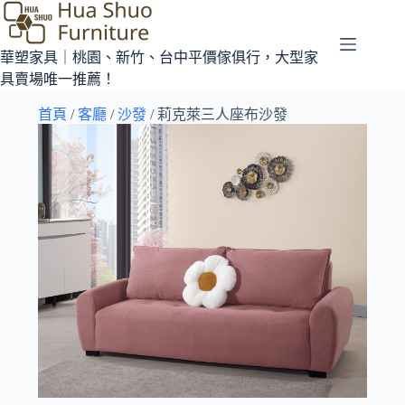
華塑家具｜桃園、新竹、台中平價傢俱行，大型家
具賣場唯一推薦！
首頁
/
客廳
/
沙發
/ 莉克萊三人座布沙發