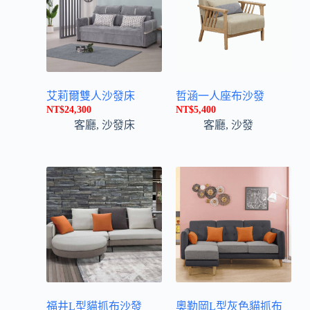
艾莉爾雙人沙發床
哲涵一人座布沙發
NT$
24,300
NT$
5,400
客廳
,
沙發床
客廳
,
沙發
福井L型貓抓布沙發
奧勒岡L型灰色貓抓布