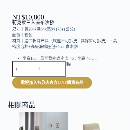
NT$
10,800
莉克萊三人座布沙發
尺寸｜
寬204x深84x高84 (73) (公分)
顏色｜
粉色
材質｜
進口棉麻布料（底座不可拆洗 . 其餘皆可拆洗）、高
密度泡棉+高級海棉座包+4cm 實木腳
坐寬163 . 量至背枕處座深 46 . 坐高 40 cm
A
附 1 個小抱枕 . 花朵色隨機
l
t
e
歡迎加入各分店官方LINE購買商品
r
n
a
t
相關商品
i
v
e
: