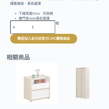
緩衝後鈕、美背處理
下緣高度63cm . 可收納
推門為5mm長虹玻璃
A
附2片活動隔板 . 2片掀蓋板
l
t
e
歡迎加入各分店官方LINE購買商品
r
n
a
t
相關商品
i
v
e
: