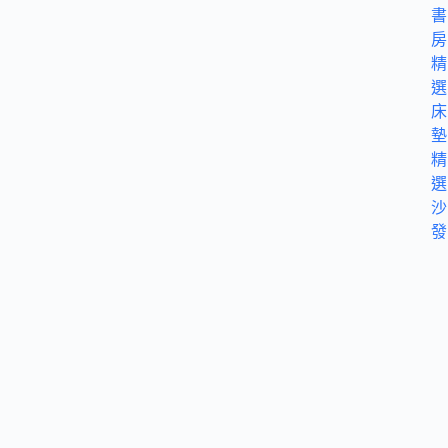
書
房
精
選
床
墊
精
選
沙
發