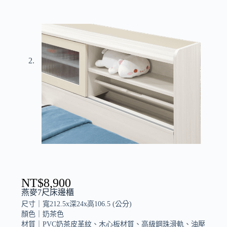
NT$
8,900
燕麥7尺床邊櫃
尺寸｜
寬212.5x深24x高106.5
(公分)
顏色｜
奶茶色
材質｜
PVC奶茶皮革紋、木心板材質、高級鋼珠滑軌、油壓