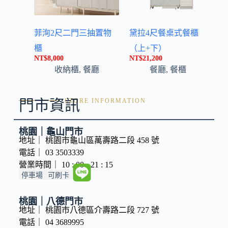
菲洵2尺二門三抽置物
黛拉4尺餐桌式餐櫃
櫃
（上+下）
NT$
8,000
NT$
21,200
收納櫃
,
餐廳
餐廳
,
餐櫃
門市資訊
STORE INFORMATION
桃園｜龜山門市
地址｜ 桃園市龜山區萬壽路二段 458 號
電話｜ 03 3503339
營業時間｜ 10 : 00 - 21 : 15
停車場
可刷卡
桃園｜八德門市
地址｜ 桃園市八德區介壽路二段 727 號
電話｜ 04 3689995