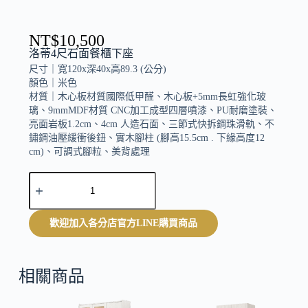
NT$
10,500
洛蒂4尺石面餐櫃下座
尺寸｜
寬120x深40x高89.3 (公分)
顏色｜
米色
材質｜
木心板材質國際低甲醛、木心板+5mm長虹強化玻
璃、9mmMDF材質 CNC加工成型四層噴漆、PU耐磨塗裝、
亮面岩板1.2cm、4cm 人造石面、三節式快拆鋼珠滑軌、不
鏽鋼油壓緩衝後鈕、實木腳柱 (腳高15.5cm . 下緣高度12
cm)、可調式腳粒、美背處理
A
附1片活動隔板
l
t
e
歡迎加入各分店官方LINE購買商品
r
n
a
t
相關商品
i
v
e