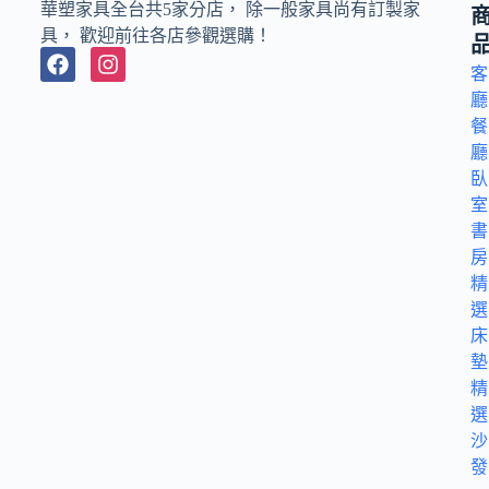
華塑家具全台共5家分店， 除一般家具尚有訂製家
具， 歡迎前往各店參觀選購！
客
廳
餐
廳
臥
室
書
房
精
選
床
墊
精
選
沙
發