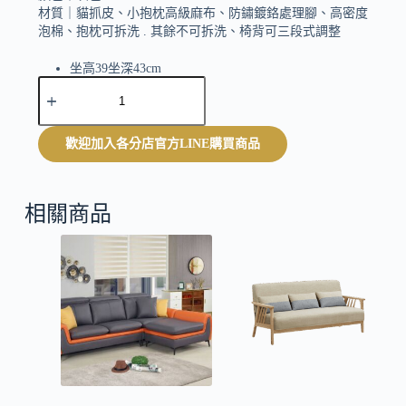
材質｜
貓抓皮、小抱枕高級麻布、防鏽鍍鉻處理腳、高密度
泡棉、抱枕可拆洗 . 其餘不可拆洗、椅背可三段式調整
坐高39坐深43cm
A
附2個小抱枕
l
t
e
歡迎加入各分店官方LINE購買商品
r
n
a
t
相關商品
i
v
e
: