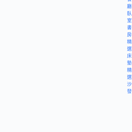
廳
臥
室
書
房
精
選
床
墊
精
選
沙
發