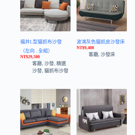
福井L型貓抓布沙發
波鴻灰色貓抓皮沙發床
NT$
9,400
（左向 . 全組）
客廳
,
沙發床
NT$
29,500
客廳
,
沙發
,
精選
沙發
,
貓抓布沙發