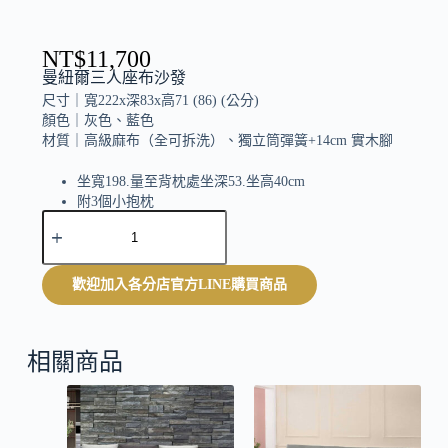
NT$
11,700
曼紐爾三人座布沙發
尺寸｜
寬222x深83x高71 (86) (公分)
顏色｜
灰色、藍色
材質｜
高級麻布（全可拆洗）、獨立筒彈簧+14cm 實木腳
坐寬198.量至背枕處坐深53.坐高40cm
附3個小抱枕
A
限量品
l
t
e
歡迎加入各分店官方LINE購買商品
r
n
a
t
相關商品
i
v
e
: