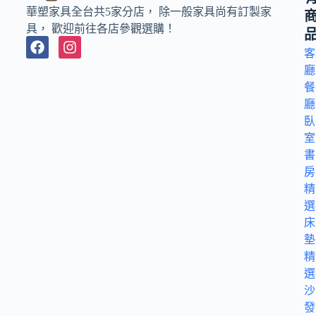
華塑家具全台共5家分店， 除一般家具尚有訂製家
具， 歡迎前往各店參觀選購！
客
廳
餐
廳
臥
室
書
房
精
選
床
墊
精
選
沙
發