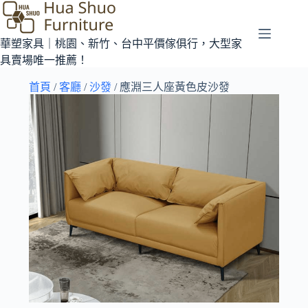
華塑家具｜桃園、新竹、台中平價傢俱行，大型家
具賣場唯一推薦！
首頁
/
客廳
/
沙發
/ 應淵三人座黃色皮沙發