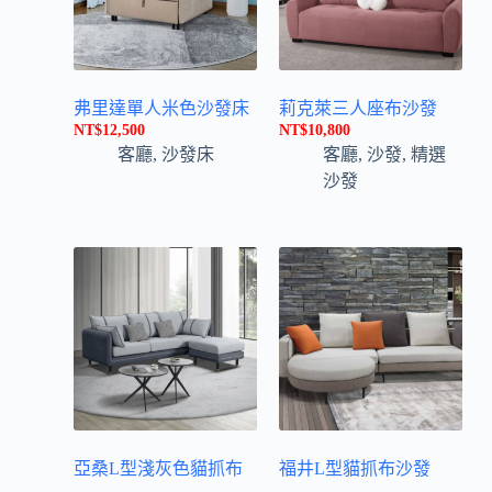
弗里達單人米色沙發床
莉克萊三人座布沙發
NT$
12,500
NT$
10,800
客廳
,
沙發床
客廳
,
沙發
,
精選
沙發
亞桑L型淺灰色貓抓布
福井L型貓抓布沙發