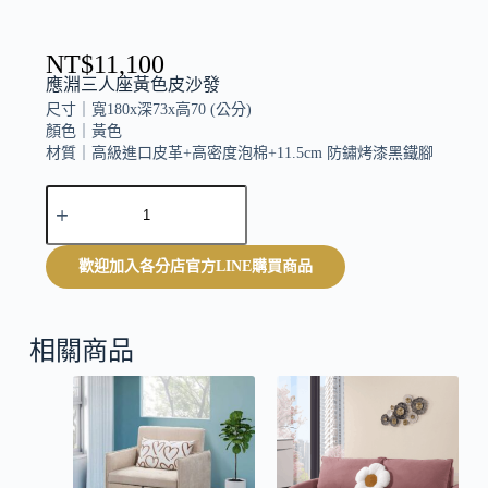
NT$
11,100
應淵三人座黃色皮沙發
尺寸｜
寬180x深73x高70 (公分)
顏色｜
黃色
材質｜
高級進口皮革+高密度泡棉+11.5cm 防鏽烤漆黑鐵腳
A
坐寬130坐深49坐高40cm
l
t
e
歡迎加入各分店官方LINE購買商品
r
n
a
t
相關商品
i
v
e
: