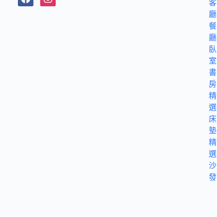
客
廳
餐
廳
臥
室
書
房
精
選
床
墊
精
選
沙
發