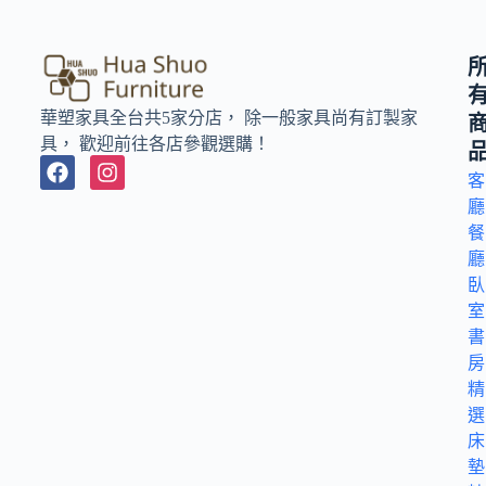
華塑家具全台共5家分店， 除一般家具尚有訂製家
具， 歡迎前往各店參觀選購！
客
廳
餐
廳
臥
室
書
房
精
選
床
墊