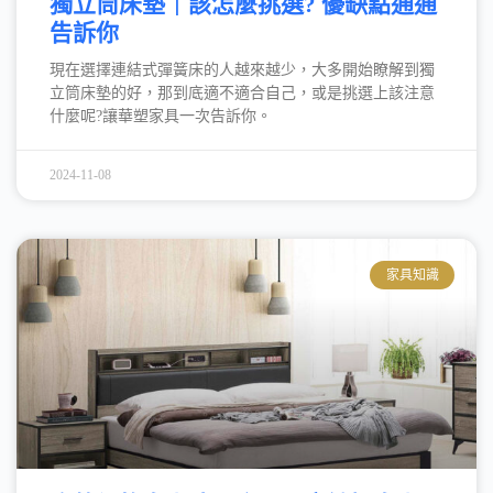
獨立筒床墊｜該怎麼挑選? 優缺點通通
告訴你
現在選擇連結式彈簧床的人越來越少，大多開始瞭解到獨
立筒床墊的好，那到底適不適合自己，或是挑選上該注意
什麼呢?讓華塑家具一次告訴你。
2024-11-08
家具知識